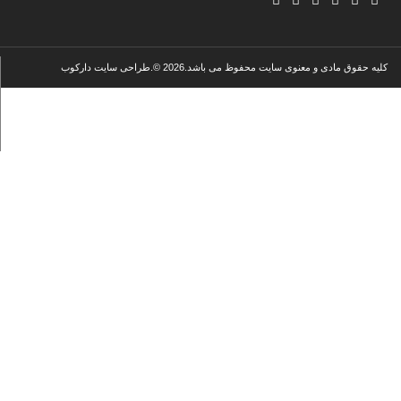
شماره تماس کارخانه:34761017-026
کلیه حقوق مادی و معنوی سایت محفوظ می باشد.2026 ©.طراحی سایت دارکوب