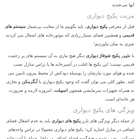
آنها می‌شدید.
مزیت پکیج دیواری
قبل از معرفی
پکیج دیواری
، باید بگوییم ما از معایب بی‌شمار
سیستم های
قدیمی
و همچنین فضای بسیار زیادی که موتورخانه های اشغال می کردند،
چیزی به میان نیاوردیم!
با ظهور
پکیج شوفاژ دیواری
دیگر هیچ نیازی به آن سیستم های پر زحمت
قدیمی نیست؛ این پکیج ها اغلب در آشپزخانه ها یا تراس منازل نصب
شده و هوای مورد نیازشان را بوسیله دودکش از محیط بیرون تامین می
کنند. بطور کلی می توان گفت که وجود پکیج دیواری یا
آبگرمکن
و بخاری
به همراه تجهیزات سرمایشی همچون
اسپیلت
، امروزه لازمه و ضرورت
هر خانه‌ای است.
ویژگی های پکیج دیواری
از جمله دیگر ویژگی های بارز
پکیج های دیواری
باید به عدم اشغال فضای
اضافی در منازل اشاره کرد؛ پکیج های دیواری معمولا در تراس واحدهای
مسکونی نصب شده و هیچگونه فضای اضافی در داخل حمام یا آشپزخانه